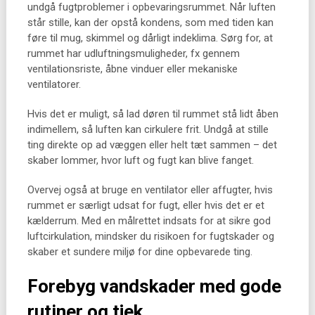
undgå fugtproblemer i opbevaringsrummet. Når luften
står stille, kan der opstå kondens, som med tiden kan
føre til mug, skimmel og dårligt indeklima. Sørg for, at
rummet har udluftningsmuligheder, fx gennem
ventilationsriste, åbne vinduer eller mekaniske
ventilatorer.
Hvis det er muligt, så lad døren til rummet stå lidt åben
indimellem, så luften kan cirkulere frit. Undgå at stille
ting direkte op ad væggen eller helt tæt sammen – det
skaber lommer, hvor luft og fugt kan blive fanget.
Overvej også at bruge en ventilator eller affugter, hvis
rummet er særligt udsat for fugt, eller hvis det er et
kælderrum. Med en målrettet indsats for at sikre god
luftcirkulation, mindsker du risikoen for fugtskader og
skaber et sundere miljø for dine opbevarede ting.
Forebyg vandskader med gode
rutiner og tjek