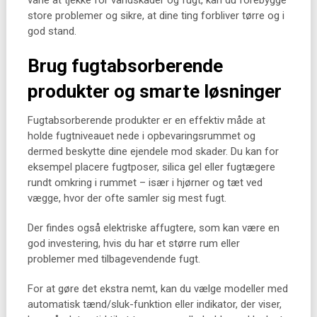
vane at tjekke for vandskader og fugt, kan du forebygge
store problemer og sikre, at dine ting forbliver tørre og i
god stand.
Brug fugtabsorberende
produkter og smarte løsninger
Fugtabsorberende produkter er en effektiv måde at
holde fugtniveauet nede i opbevaringsrummet og
dermed beskytte dine ejendele mod skader. Du kan for
eksempel placere fugtposer, silica gel eller fugtægere
rundt omkring i rummet – især i hjørner og tæt ved
vægge, hvor der ofte samler sig mest fugt.
Der findes også elektriske affugtere, som kan være en
god investering, hvis du har et større rum eller
problemer med tilbagevendende fugt.
For at gøre det ekstra nemt, kan du vælge modeller med
automatisk tænd/sluk-funktion eller indikator, der viser,