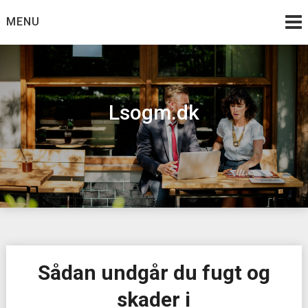
Skip
MENU
to
content
Lsogm.dk
Sådan undgår du fugt og
skader i