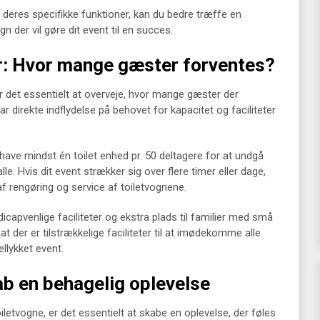
g deres specifikke funktioner, kan du bedre træffe en
n der vil gøre dit event til en succes.
er: Hvor mange gæster forventes?
 er det essentielt at overveje, hvor mange gæster der
ar direkte indflydelse på behovet for kapacitet og faciliteter
ave mindst én toilet enhed pr. 50 deltagere for at undgå
le. Hvis dit event strækker sig over flere timer eller dage,
f rengøring og service af toiletvognene.
apvenlige faciliteter og ekstra plads til familier med små
t der er tilstrækkelige faciliteter til at imødekomme alle
llykket event.
b en behagelig oplevelse
letvogne, er det essentielt at skabe en oplevelse, der føles