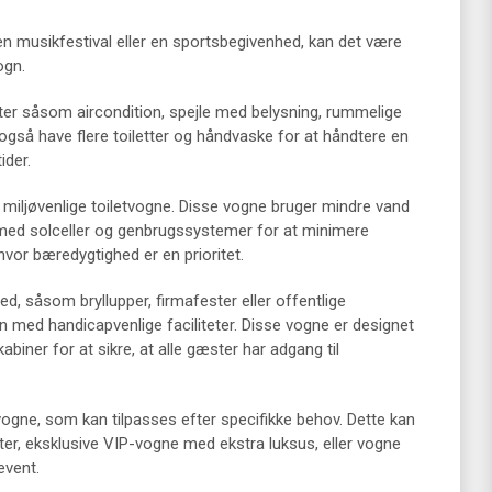
en musikfestival eller en sportsbegivenhed, kan det være
ogn.
eter såsom aircondition, spejle med belysning, rummelige
 også have flere toiletter og håndvaske for at håndtere en
ider.
r miljøvenlige toiletvogne. Disse vogne bruger mindre vand
 med solceller og genbrugssystemer for at minimere
, hvor bæredygtighed er en prioritet.
d, såsom bryllupper, firmafester eller offentlige
n med handicapvenlige faciliteter. Disse vogne er designet
iner for at sikre, at alle gæster har adgang til
tvogne, som kan tilpasses efter specifikke behov. Dette kan
ter, eksklusive VIP-vogne med ekstra luksus, eller vogne
event.