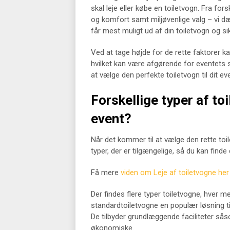
skal leje eller købe en toiletvogn. Fra forsk
og komfort samt miljøvenlige valg – vi dæk
får mest muligt ud af din toiletvogn og sik
Ved at tage højde for de rette faktorer kan
hvilket kan være afgørende for eventets s
at vælge den perfekte toiletvogn til dit ev
Forskellige typer af toi
event?
Når det kommer til at vælge den rette toilet
typer, der er tilgængelige, så du kan fin
Få mere
viden om Leje af toiletvogne her
Der findes flere typer toiletvogne, hver 
standardtoiletvogne en populær løsning til
De tilbyder grundlæggende faciliteter sås
økonomiske.