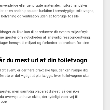
nvendelige eller genbrugte materialer, hvilket mindsker
ler er en anden populær funktion i bæredygtige toiletvogne,
 belysning og ventilation uden at forbruge fossile
drager du ikke kun til at reducere dit events miljøaftryk,
ine gæster om vigtigheden af ansvarlig ressourcestyring.
tager hensyn til miljøet og forbedrer oplevelsen for dine
år du mest ud af din toiletvogn
 dit event, er der flere praktiske tips, der kan hjælpe dig
ørste er det vigtigt at planlægge, hvor toiletvognen skal
e gæster, men samtidig placeret diskret, så den ikke
 overveje at have skilte, der tydeligt viser vej til
 den.