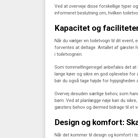
Ved at overveje disse forskellige typer o
informeret beslutning om, hvilken toiletvog
Kapacitet og facilitet
Når du vælger en toiletvogn til dit event,
forventes at deltage. Antallet af gæster h
i toiletvognen.
Som tommelfingerregel anbefales det at h
lange køer og sikre en god oplevelse for al
bør du også tage højde for hyppigheden a
Overvej desuden særlige behov, som handic
børn. Ved at planlægge nøje kan du sikre, a
gæsters behov og dermed bidrage til et ve
Design og komfort: Ska
Når det kommer til design og komfort i toi