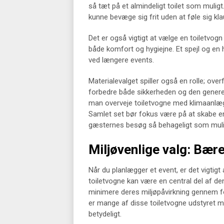
så tæt på et almindeligt toilet som mulig
kunne bevæge sig frit uden at føle sig kl
Det er også vigtigt at vælge en toiletvogn 
både komfort og hygiejne. Et spejl og en
ved længere events.
Materialevalget spiller også en rolle; overf
forbedre både sikkerheden og den generell
man overveje toiletvogne med klimaanlæg,
Samlet set bør fokus være på at skabe 
gæsternes besøg så behageligt som muli
Miljøvenlige valg: Bær
Når du planlægger et event, er det vigtigt
toiletvogne kan være en central del af den
minimere deres miljøpåvirkning gennem fo
er mange af disse toiletvogne udstyret m
betydeligt.