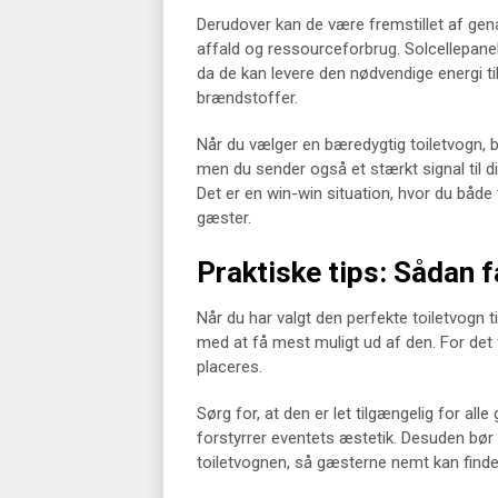
Derudover kan de være fremstillet af gena
affald og ressourceforbrug. Solcellepane
da de kan levere den nødvendige energi til
brændstoffer.
Når du vælger en bæredygtig toiletvogn, bi
men du sender også et stærkt signal til d
Det er en win-win situation, hvor du både 
gæster.
Praktiske tips: Sådan f
Når du har valgt den perfekte toiletvogn til
med at få mest muligt ud af den. For det f
placeres.
Sørg for, at den er let tilgængelig for all
forstyrrer eventets æstetik. Desuden bør du
toiletvognen, så gæsterne nemt kan finde