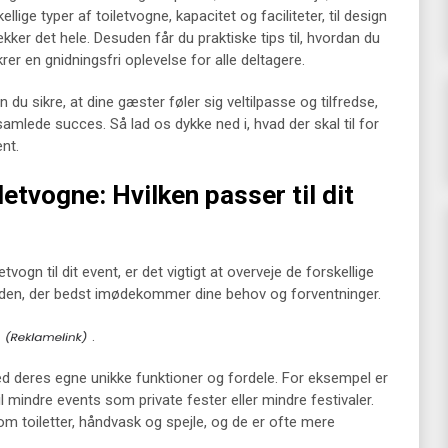
ellige typer af toiletvogne, kapacitet og faciliteter, til design
ker det hele. Desuden får du praktiske tips til, hvordan du
rer en gnidningsfri oplevelse for alle deltagere.
 du sikre, at dine gæster føler sig veltilpasse og tilfredse,
amlede succes. Så lad os dykke ned i, hvad der skal til for
ent.
letvogne: Hvilken passer til dit
vogn til dit event, er det vigtigt at overveje de forskellige
de den, der bedst imødekommer dine behov og forventninger.
.
med deres egne unikke funktioner og fordele. For eksempel er
 mindre events som private fester eller mindre festivaler.
om toiletter, håndvask og spejle, og de er ofte mere