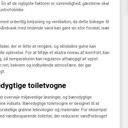
t. En af de vigtigste faktorer er rummelighed; gæsterne skal
austrofobiske.
med ordentlig belysning og ventilation, da dette bidrager til
 håndvask med rindende vand kan gøre en stor forskel, især
lader, der er lette at rengøre, og skridsikre gulve kan
e oplevelse. For at tilføje et ekstra niveau af komfort, kan
 så temperaturen kan reguleres afhængigt af vejret.
en ren, bekvem og indbydende atmosfære, der gør
gt.
edygtige toiletvogne
 at overveje miljøvenlige løsninger, og bæredygtige
ne indsats. Bæredygtige toiletvogne er designet til at
rskellige grønne teknologier og materialer. For eksempel
ed vandbesparende toiletter, der reducerer vandforbruget