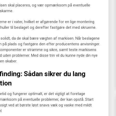
kisen skal placeres, og vær opmærksom på eventuelle
eskarme.
erne er i vater, hvilket er afgørende for en lige montering.
huller til beslaget og derefter fastgøre det med skruerne.
er solidt, da de skal bære vægten af markisen. Når beslagene
en på plads og fastgøre den efter producentens anvisninger.
lle komponenter er stramme og sikre, samt teste markisens
 ud uden problemer. Med disse trin vil du kunne nyde din nye
en skaber.
finding: Sådan sikrer du lang
tion
vetid og fungerer optimalt, er det vigtigt at foretage
ærksom på eventuelle problemer, der kan opstå. Start
igt ved at børste løst snavs væk og vaske med mildt
l.