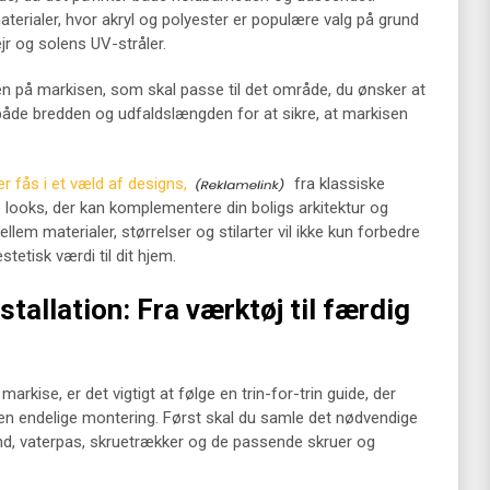
terialer, hvor akryl og polyester er populære valg på grund
r og solens UV-stråler.
lsen på markisen, som skal passe til det område, du ønsker at
både bredden og udfaldslængden for at sikre, at markisen
ser fås i et væld af designs,
fra klassiske
 looks, der kan komplementere din boligs arkitektur og
lem materialer, størrelser og stilarter vil ikke kun forbedre
etisk værdi til dit hjem.
nstallation: Fra værktøj til færdig
 markise, er det vigtigt at følge en trin-for-trin guide, der
l den endelige montering. Først skal du samle det nødvendige
d, vaterpas, skruetrækker og de passende skruer og