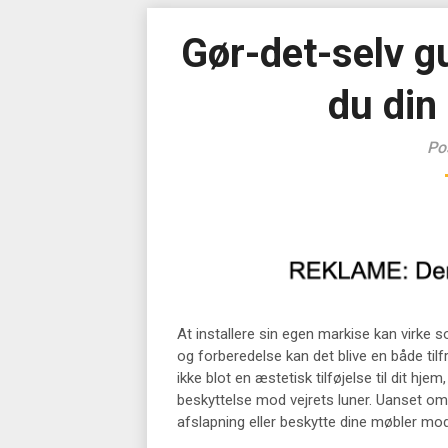
Gør-det-selv gu
du din
Po
At installere sin egen markise kan virke
og forberedelse kan det blive en både tilf
ikke blot en æstetisk tilføjelse til dit hj
beskyttelse mod vejrets luner. Uanset om
afslapning eller beskytte dine møbler mod