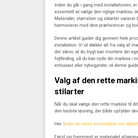
Inden du går i gang med installationen, er 
essentielt at vælge den rigtige markise, d
Materialer, størrelser og stilarter varierer 
harmonerer med dine præferencer og boli
Denne artikel guider dig gennem hele proc
installation. Vi vil dække alt fra valg af ma
der sikrer, at du trygt kan montere din egen
fejlfinding, så du kan nyde din markise i
entusiast eller nybegynder, vil denne guid
Valg af den rette marki
stilarter
Når du skal vælge den rette markise til dit 
den bedste løsning, der både opfylder dine
Her
finder du mere information om altan
Først og fremmest er materialet afgøren