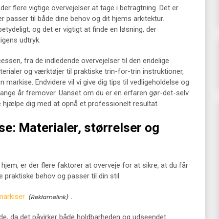
der flere vigtige overvejelser at tage i betragtning. Det er
er passer til både dine behov og dit hjems arkitektur.
betydeligt, og det er vigtigt at finde en løsning, der
gens udtryk.
essen, fra de indledende overvejelser til den endelige
terialer og værktøjer til praktiske trin-for-trin instruktioner,
 markise. Endvidere vil vi give dig tips til vedligeholdelse og
 mange år fremover. Uanset om du er en erfaren gør-det-selv
e hjælpe dig med at opnå et professionelt resultat.
se: Materialer, størrelser og
hjem, er der flere faktorer at overveje for at sikre, at du får
 praktiske behov og passer til din stil.
markiser
.
de, da det påvirker både holdbarheden og udseendet.