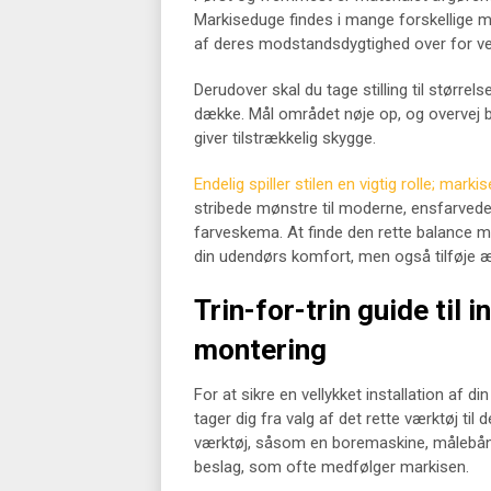
Markiseduge findes i mange forskellige ma
af deres modstandsdygtighed over for vej
Derudover skal du tage stilling til større
dække. Mål området nøje op, og overvej 
giver tilstrækkelig skygge.
Endelig spiller stilen en vigtig rolle; marki
stribede mønstre til moderne, ensfarvede
farveskema. At finde den rette balance mel
din udendørs komfort, men også tilføje æst
Trin-for-trin guide til i
montering
For at sikre en vellykket installation af din
tager dig fra valg af det rette værktøj ti
værktøj, såsom en boremaskine, målebån
beslag, som ofte medfølger markisen.