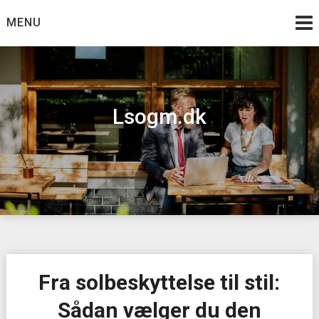
Skip
MENU
to
content
Lsogm.dk
Fra solbeskyttelse til stil:
Sådan vælger du den