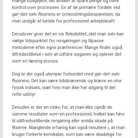
mange boligejere, der ønsker at spare penge og have
kontrol over processen. En af de primære fordele ved
gør-det-selv fliserens er omkostningsbesparelsen, da
man undgår at betale for professionel arbejdskraft.
Derudover giver det en vis fleksibilitet, idet man selv kan
vælge tidspunktet for rengøringen og tilpasse
metoderne efter egne præferencer. Mange finder også
tilfredsstillelse i selv at udføre opgaven og oplever det
som en lærerig proces.
Dog er der også ulemper forbundet med gør-det-selv
fliserens. Det kan være tidskrævende og kræve en stor
fysisk indsats, især hvis man ikke har adgang til det
rette udstyr.
Desuden er der en risiko for, at man ikke opnår de
samme resultater som en professionel, hvilket kan føre
til utilfredsstillende rengøring eller endda skade på
fliserne. Manglende erfaring kan også resultere i, at man
bruger forkerte kemikalier, som kan være skadelige for