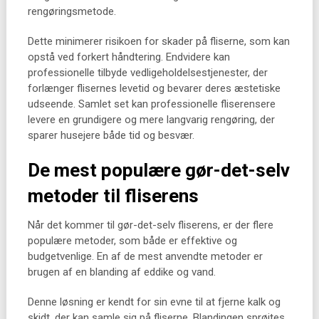
rengøringsmetode.
Dette minimerer risikoen for skader på fliserne, som kan
opstå ved forkert håndtering. Endvidere kan
professionelle tilbyde vedligeholdelsestjenester, der
forlænger flisernes levetid og bevarer deres æstetiske
udseende. Samlet set kan professionelle fliserensere
levere en grundigere og mere langvarig rengøring, der
sparer husejere både tid og besvær.
De mest populære gør-det-selv
metoder til fliserens
Når det kommer til gør-det-selv fliserens, er der flere
populære metoder, som både er effektive og
budgetvenlige. En af de mest anvendte metoder er
brugen af en blanding af eddike og vand.
Denne løsning er kendt for sin evne til at fjerne kalk og
skidt, der kan samle sig på fliserne. Blandingen sprøjtes