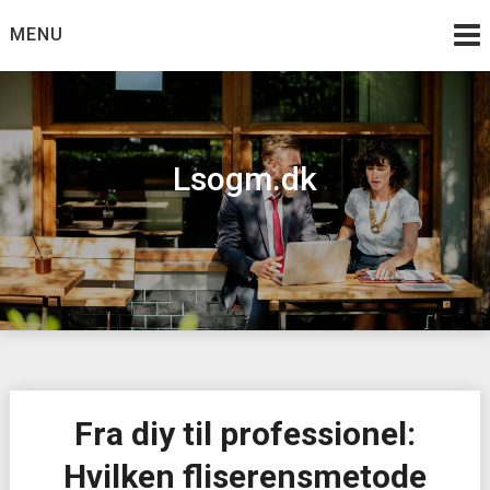
Skip
MENU
to
content
Lsogm.dk
Fra diy til professionel:
Hvilken fliserensmetode