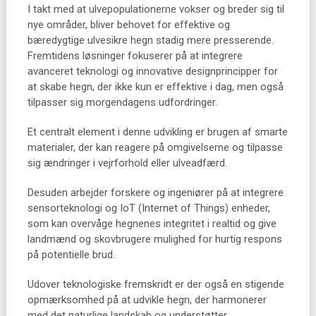
I takt med at ulvepopulationerne vokser og breder sig til
nye områder, bliver behovet for effektive og
bæredygtige ulvesikre hegn stadig mere presserende.
Fremtidens løsninger fokuserer på at integrere
avanceret teknologi og innovative designprincipper for
at skabe hegn, der ikke kun er effektive i dag, men også
tilpasser sig morgendagens udfordringer.
Et centralt element i denne udvikling er brugen af smarte
materialer, der kan reagere på omgivelserne og tilpasse
sig ændringer i vejrforhold eller ulveadfærd.
Desuden arbejder forskere og ingeniører på at integrere
sensorteknologi og IoT (Internet of Things) enheder,
som kan overvåge hegnenes integritet i realtid og give
landmænd og skovbrugere mulighed for hurtig respons
på potentielle brud.
Udover teknologiske fremskridt er der også en stigende
opmærksomhed på at udvikle hegn, der harmonerer
med det naturlige landskab og understøtter