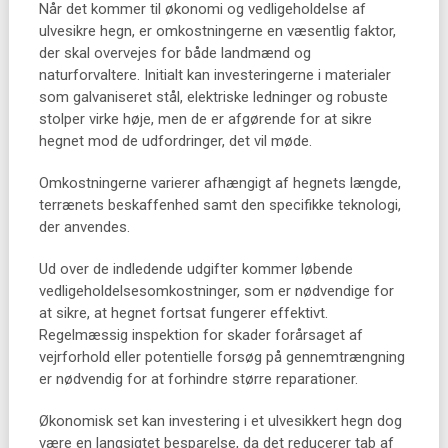
Når det kommer til økonomi og vedligeholdelse af
ulvesikre hegn, er omkostningerne en væsentlig faktor,
der skal overvejes for både landmænd og
naturforvaltere. Initialt kan investeringerne i materialer
som galvaniseret stål, elektriske ledninger og robuste
stolper virke høje, men de er afgørende for at sikre
hegnet mod de udfordringer, det vil møde.
Omkostningerne varierer afhængigt af hegnets længde,
terrænets beskaffenhed samt den specifikke teknologi,
der anvendes.
Ud over de indledende udgifter kommer løbende
vedligeholdelsesomkostninger, som er nødvendige for
at sikre, at hegnet fortsat fungerer effektivt.
Regelmæssig inspektion for skader forårsaget af
vejrforhold eller potentielle forsøg på gennemtrængning
er nødvendig for at forhindre større reparationer.
Økonomisk set kan investering i et ulvesikkert hegn dog
være en langsigtet besparelse, da det reducerer tab af