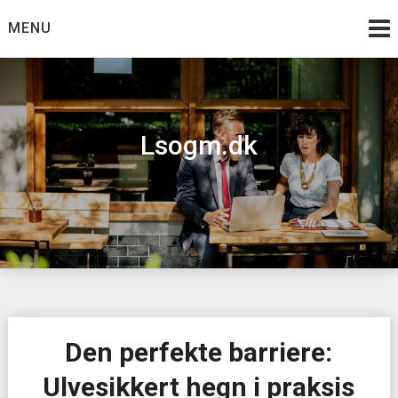
Skip
MENU
to
content
Lsogm.dk
Den perfekte barriere:
Ulvesikkert hegn i praksis