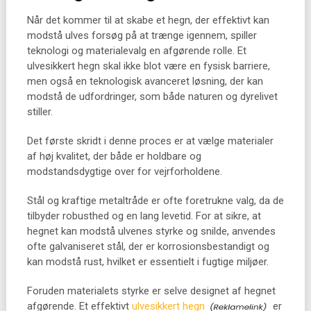
Når det kommer til at skabe et hegn, der effektivt kan
modstå ulves forsøg på at trænge igennem, spiller
teknologi og materialevalg en afgørende rolle. Et
ulvesikkert hegn skal ikke blot være en fysisk barriere,
men også en teknologisk avanceret løsning, der kan
modstå de udfordringer, som både naturen og dyrelivet
stiller.
Det første skridt i denne proces er at vælge materialer
af høj kvalitet, der både er holdbare og
modstandsdygtige over for vejrforholdene.
Stål og kraftige metaltråde er ofte foretrukne valg, da de
tilbyder robusthed og en lang levetid. For at sikre, at
hegnet kan modstå ulvenes styrke og snilde, anvendes
ofte galvaniseret stål, der er korrosionsbestandigt og
kan modstå rust, hvilket er essentielt i fugtige miljøer.
Foruden materialets styrke er selve designet af hegnet
afgørende. Et effektivt
ulvesikkert hegn
er