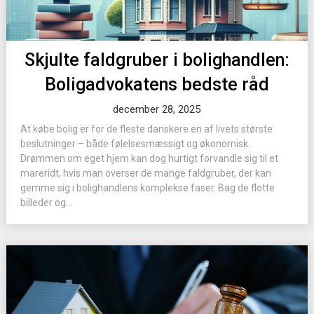
Skjulte faldgruber i bolighandlen:
Boligadvokatens bedste råd
december 28, 2025
At købe bolig er for de fleste danskere en af livets største
beslutninger – både følelsesmæssigt og økonomisk.
Drømmen om eget hjem kan dog hurtigt forvandle sig til et
mareridt, hvis man overser de mange faldgruber, der kan
gemme sig i bolighandlens komplekse faser. Bag de flotte
billeder og...