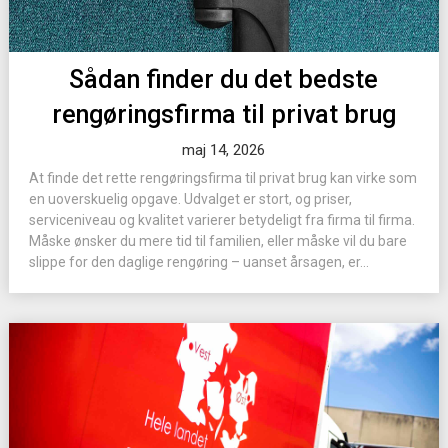
Sådan finder du det bedste
rengøringsfirma til privat brug
maj 14, 2026
At finde det rette rengøringsfirma til privat brug kan virke som
en uoverskuelig opgave. Udvalget er stort, og priser,
serviceniveau og kvalitet varierer betydeligt fra firma til firma.
Måske ønsker du mere tid til familien, eller måske vil du bare
slippe for den daglige rengøring – uanset årsagen, er...