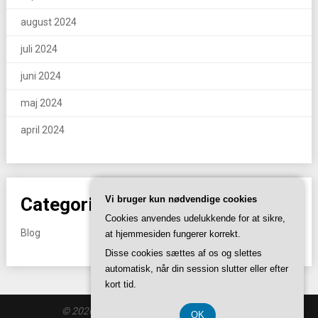
august 2024
juli 2024
juni 2024
maj 2024
april 2024
Categories
Vi bruger kun nødvendige cookies
Cookies anvendes udelukkende for at sikre,
Blog
at hjemmesiden fungerer korrekt.
Disse cookies sættes af os og slettes
automatisk, når din session slutter eller efter
kort tid.
© 2026 Lsogm.dk
| Theme by
SuperbThemes
OK