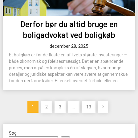
Derfor bør du altid bruge en
boligadvokat ved boligkøb
december 28, 2025
Et boligkøb er for de fleste en af livets største investeringer –
både økonomisk og følelsesmæssigt. Det er en spændende
proces, men også en kompleks én af slagsen, hvor mange
detaljer og juridiske aspekter kan være svære at gennemskue
for den uerfarne køber. Et enkelt overset forhold eller en...
Indlægsinddeling
1
2
3
…
13
Søg