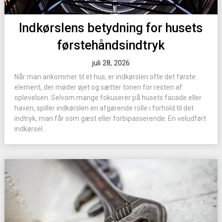
Indkørslens betydning for husets
førstehåndsindtryk
juli 28, 2026
Når man ankommer til et hus, er indkørslen ofte det første
element, der møder øjet og sætter tonen for resten af
oplevelsen. Selvom mange fokuserer på husets facade eller
haven, spiller indkørslen en afgørende rolle i forhold til det
indtryk, man får som gæst eller forbipasserende. En veludført
indkørsel...