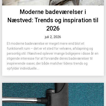
Moderne badeværelser i
Næstved: Trends og inspiration til
2026
juli 2, 2026
Et moderne badeværelse er meget mere end blot et
funktionelt rum – det er et sted for velvære, afslapning og
personlig stil. I Næstved oplever mange boligejere i disse år en
stigende interesse for at forvandle deres badeværelser til
inspirerende oaser, der både matcher tidens trends og
opfylder individuelle...